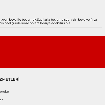
 uygun boya ile boyamak.
Sayılarla boyama setinizin boya ve fırça
zın özel günlerinde onlara hediye edebilirsiniz.
İZMETLERİ
orular
e?