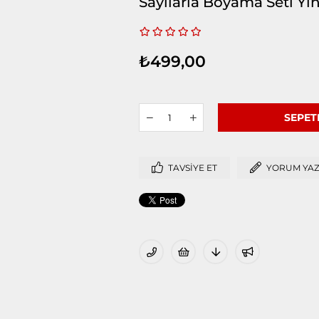
Sayılarla Boyama Seti Yi
₺499,00
TAVSIYE ET
YORUM YA