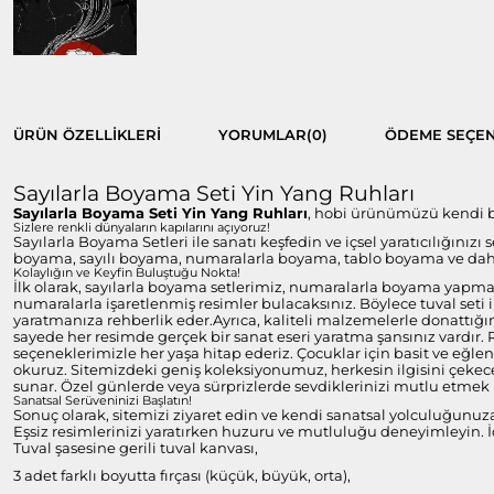
ÜRÜN ÖZELLIKLERI
YORUMLAR
(0)
ÖDEME SEÇEN
Sayılarla Boyama Seti Yin Yang Ruhları
Sayılarla Boyama Seti Yin Yang Ruhları
, hobi ürünümüzü kendi baş
Sizlere renkli dünyaların kapılarını açıyoruz!
Sayılarla Boyama Setleri ile sanatı keşfedin ve içsel yaratıcılığınızı
boyama, sayılı boyama, numaralarla boyama, tablo boyama ve daha 
Kolaylığın ve Keyfin Buluştuğu Nokta!
İlk olarak, sayılarla boyama setlerimiz, numaralarla boyama yapmayı
numaralarla işaretlenmiş resimler bulacaksınız. Böylece tuval set
yaratmanıza rehberlik eder.Ayrıca, kaliteli malzemelerle donattığım
sayede her resimde gerçek bir sanat eseri yaratma şansınız vardır.
seçeneklerimizle her yaşa hitap ederiz. Çocuklar için basit ve eğlen
okuruz. Sitemizdeki geniş koleksiyonumuz, herkesin ilgisini çekecek
sunar. Özel günlerde veya sürprizlerde sevdiklerinizi mutlu etmek i
Sanatsal Serüveninizi Başlatın!
Sonuç olarak, sitemizi ziyaret edin ve kendi sanatsal yolculuğunuz
Eşsiz resimlerinizi yaratırken huzuru ve mutluluğu deneyimleyin. İç
Tuval şasesine gerili tuval kanvası,
3 adet farklı boyutta fırçası (küçük, büyük, orta),