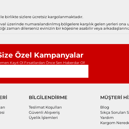
e birlikte sizlere ücretsiz kargolanmaktadır.
al üzerinde numaralandırılmış bölgelere karşılık gelen yerleri ona
iği zaman dilerseniz evinizin bir köşesine asabilir veya arkadaşlarını
Size Özel Kampanyalar
men Kayıt Ol Fırsatlardan Önce Sen Haberdar Ol!
ERİ
BİLGİLENDİRME
MÜŞTERİ H
arı
Teslimat Koşulları
Blog
esi
Güvenli Alışveriş
Sıkça Sorulan S
Üyelik İşlemleri
Yardım
Kargom Nered