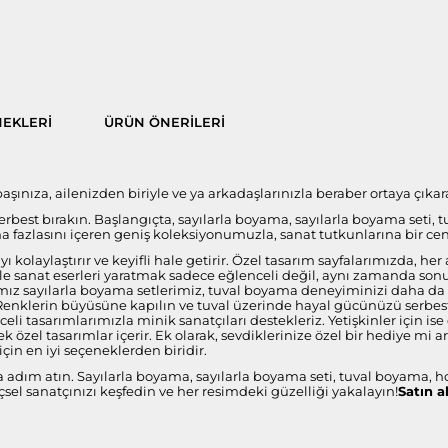
EKLERI
ÜRÜN ÖNERILERI
ınıza, ailenizden biriyle ve ya arkadaşlarınızla beraber ortaya çıkara
 serbest bırakın. Başlangıçta, sayılarla boyama, sayılarla boyama seti, 
fazlasını içeren geniş koleksiyonumuzla, sanat tutkunlarına bir ce
 kolaylaştırır ve keyifli hale getirir. Özel tasarım sayfalarımızda, 
i ile sanat eserleri yaratmak sadece eğlenceli değil, aynı zamanda s
ız sayılarla boyama setlerimiz, tuval boyama deneyiminizi daha da öze
 Renklerin büyüsüne kapılın ve tuval üzerinde hayal gücünüzü serbest 
celi tasarımlarımızla minik sanatçıları destekleriz. Yetişkinler için 
 özel tasarımlar içerir. Ek olarak, sevdiklerinize özel bir hediye mi 
çin en iyi seçeneklerden biridir.
a adım atın. Sayılarla boyama, sayılarla boyama seti, tuval boyama, h
sel sanatçınızı keşfedin ve her resimdeki güzelliği yakalayın!
Satın a