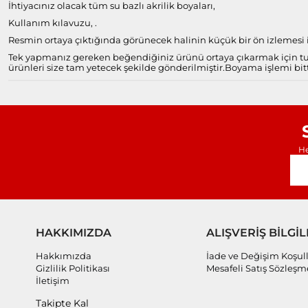
İhtiyacınız olacak tüm su bazlı akrilik boyaları,
Kullanım kılavuzu, .
Resmin ortaya çıktığında görünecek halinin küçük bir ön izlemesi il
Tek yapmanız gereken beğendiğiniz ürünü ortaya çıkarmak için tuv
ürünleri size tam yetecek şekilde gönderilmiştir.
Boyama işlemi bitt
He
HAKKIMIZDA
ALIŞVERİŞ BİLGİL
Hakkımızda
İade ve Değişim Koşull
Gizlilik Politikası
Mesafeli Satış Sözleşm
İletişim
Takipte Kal