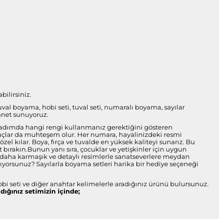
bilirsiniz.
tuval boyama, hobi seti, tuval seti, numaralı boyama, sayılar
nnet sunuyoruz.
her adımda hangi rengi kullanmanız gerektiğini gösteren
onuçlar da muhteşem olur. Her numara, hayalinizdeki resmi
l kılar. Boya, fırça ve tuvalde en yüksek kaliteyi sunarız. Bu
bırakın.Bunun yanı sıra, çocuklar ve yetişkinler için uygun
ise daha karmaşık ve detaylı resimlerle sanatseverlere meydan
arıyorsunuz? Sayılarla boyama setleri harika bir hediye seçeneği
obi seti ve diğer anahtar kelimelerle aradığınız ürünü bulursunuz.
ldığınız setimizin içinde;