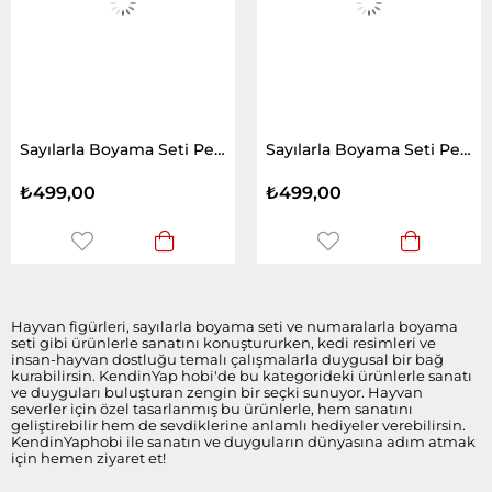
Sayılarla Boyama Seti Pembe Sakız Zürafa
Sayılarla Boyama Seti Pembe Sakız ve Koala
₺499,00
₺499,00
Hayvan figürleri, sayılarla boyama seti ve numaralarla boyama
seti gibi ürünlerle sanatını konuştururken, kedi resimleri ve
insan-hayvan dostluğu temalı çalışmalarla duygusal bir bağ
kurabilirsin. KendinYap hobi'de bu kategorideki ürünlerle sanatı
ve duyguları buluşturan zengin bir seçki sunuyor. Hayvan
severler için özel tasarlanmış bu ürünlerle, hem sanatını
geliştirebilir hem de sevdiklerine anlamlı hediyeler verebilirsin.
KendinYaphobi ile sanatın ve duyguların dünyasına adım atmak
için hemen ziyaret et!