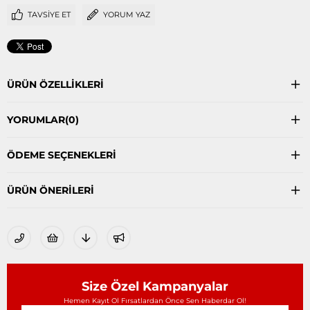
TAVSIYE ET
YORUM YAZ
ÜRÜN ÖZELLIKLERI
YORUMLAR
(0)
ÖDEME SEÇENEKLERI
ÜRÜN ÖNERILERI
Size Özel Kampanyalar
Hemen Kayıt Ol Fırsatlardan Önce Sen Haberdar Ol!