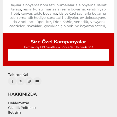
sayılarla boyama hobi seti
numaralarlala boyama
sanat
,
,
terapi
resim kursu
manzara resmi boyama
kendin yap
,
,
,
hobi
kanvas tablo boyama
kişiye özel sayılarla boyama
,
,
seti
romantik hediye
sanatsal hediyeler
ev dekorasyonu
,
,
,
,
da vinci
inci küpeli kız
Frida Kahlo
Venedik
Newyork
,
,
,
,
caddeleri
sokakları
çocuklar için hobi ve boyama setleri
,
,
,
,
Size Özel Kampanyalar
Hemen Kayıt Ol Fırsatlardan Önce Sen Haberdar Ol!
Takipte Kal
HAKKIMIZDA
Hakkımızda
Gizlilik Politikası
İletişim