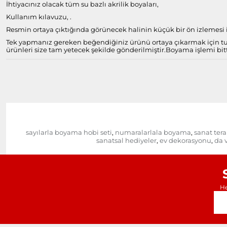
İhtiyacınız olacak tüm su bazlı akrilik boyaları,
Kullanım kılavuzu, .
Resmin ortaya çıktığında görünecek halinin küçük bir ön izlemesi il
Tek yapmanız gereken beğendiğiniz ürünü ortaya çıkarmak için tuv
ürünleri size tam yetecek şekilde gönderilmiştir.
Boyama işlemi bitt
sayılarla boyama hobi seti
numaralarlala boyama
sanat tera
,
,
sanatsal hediyeler
ev dekorasyonu
da v
,
,
He