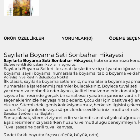
ÜRÜN ÖZELLIKLERI
YORUMLAR
(0)
ÖDEME SEÇEN
Sayılarla Boyama Seti Sonbahar Hikayesi
Sayılarla Boyama Seti Sonbahar Hikayesi
, hobi ürünümüzü kendi b
Sizlere renkli dünyaların kapılarını açıyoruz!
Sayılarla Boyama Setleri ile sanatı keşfedin ve içsel yaratıcılığınızı
boyama, sayılı boyama, numaralarla boyama, tablo boyama ve daha 
Kolaylığın ve Keyfin Buluştuğu Nokta!
İlk olarak, sayılarla boyama setlerimiz, numaralarla boyama yapmayı
numaralarla işaretlenmiş resimler bulacaksınız. Böylece tuval set
yaratmanıza rehberlik eder.Ayrıca, kaliteli malzemelerle donattığım
sayede her resimde gerçek bir sanat eseri yaratma şansınız vardır.
seçeneklerimizle her yaşa hitap ederiz. Çocuklar için basit ve eğlen
okuruz. Sitemizdeki geniş koleksiyonumuz, herkesin ilgisini çekecek
sunar. Özel günlerde veya sürprizlerde sevdiklerinizi mutlu etmek i
Sanatsal Serüveninizi Başlatın!
Sonuç olarak, sitemizi ziyaret edin ve kendi sanatsal yolculuğunuz
Eşsiz resimlerinizi yaratırken huzuru ve mutluluğu deneyimleyin. İç
Tuval şasesine gerili tuval kanvası,
3 adet farklı boyutta fırçası (küçük, büyük, orta),