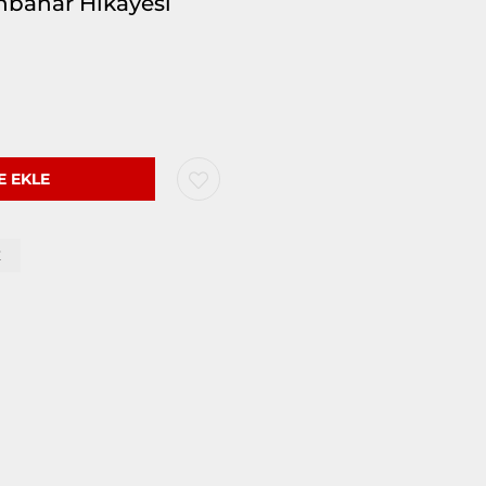
nbahar Hikayesi
Z