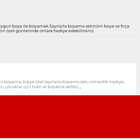
 uygun boya ile boyamak.
Sayılarla boyama setinizin boya ve fırça
zın özel günlerinde onlara hediye edebilirsiniz.
blo boyama
kişiye özel sayılarla boyama seti
romantik hediye
,
,
,
rı
çocuklar için hobi ve boyama setleri
,
,
,