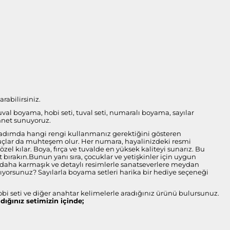
rabilirsiniz.
tuval boyama, hobi seti, tuval seti, numaralı boyama, sayılar
nnet sunuyoruz.
her adımda hangi rengi kullanmanız gerektiğini gösteren
onuçlar da muhteşem olur. Her numara, hayalinizdeki resmi
l kılar. Boya, fırça ve tuvalde en yüksek kaliteyi sunarız. Bu
bırakın.Bunun yanı sıra, çocuklar ve yetişkinler için uygun
ise daha karmaşık ve detaylı resimlerle sanatseverlere meydan
arıyorsunuz? Sayılarla boyama setleri harika bir hediye seçeneği
obi seti ve diğer anahtar kelimelerle aradığınız ürünü bulursunuz.
ldığınız setimizin içinde;