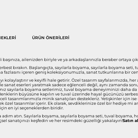
EKLERI
ÜRÜN ÖNERILERI
aşınıza, ailenizden biriyle ve ya arkadaşlarınızla beraber ortaya çıka
 serbest bırakın. Başlangıçta, sayılarla boyama, sayılarla boyama seti, 
fazlasını içeren geniş koleksiyonumuzla, sanat tutkunlarına bir ce
 kolaylaştırır ve keyifli hale getirir. Özel tasarım sayfalarımızda, 
i ile sanat eserleri yaratmak sadece eğlenceli değil, aynı zamanda s
ız sayılarla boyama setlerimiz, tuval boyama deneyiminizi daha da öze
 Renklerin büyüsüne kapılın ve tuval üzerinde hayal gücünüzü serbest 
celi tasarımlarımızla minik sanatçıları destekleriz. Yetişkinler için 
 özel tasarımlar içerir. Ek olarak, sevdiklerinize özel bir hediye mi 
çin en iyi seçeneklerden biridir.
a adım atın. Sayılarla boyama, sayılarla boyama seti, tuval boyama, h
sel sanatçınızı keşfedin ve her resimdeki güzelliği yakalayın!
Satın a