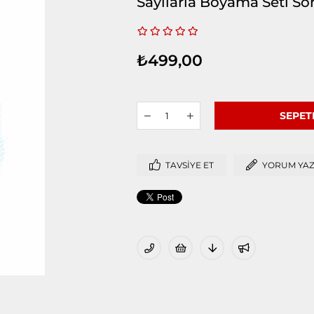
Sayılarla Boyama Seti So
₺499,00
TAVSIYE ET
YORUM YA