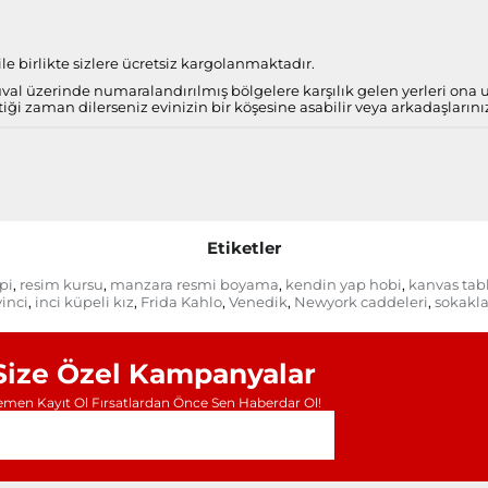
e birlikte sizlere ücretsiz kargolanmaktadır.
al üzerinde numaralandırılmış bölgelere karşılık gelen yerleri ona
iği zaman dilerseniz evinizin bir köşesine asabilir veya arkadaşlarını
Etiketler
pi
resim kursu
manzara resmi boyama
kendin yap hobi
kanvas ta
,
,
,
,
inci
inci küpeli kız
Frida Kahlo
Venedik
Newyork caddeleri
sokakla
,
,
,
,
,
Size Özel Kampanyalar
men Kayıt Ol Fırsatlardan Önce Sen Haberdar Ol!