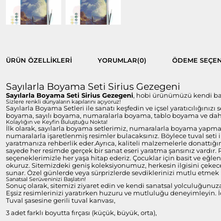
ÜRÜN ÖZELLIKLERI
YORUMLAR
(0)
ÖDEME SEÇEN
Sayılarla Boyama Seti Sirius Gezegeni
Sayılarla Boyama Seti Sirius Gezegeni
, hobi ürünümüzü kendi başı
Sizlere renkli dünyaların kapılarını açıyoruz!
Sayılarla Boyama Setleri ile sanatı keşfedin ve içsel yaratıcılığınızı
boyama, sayılı boyama, numaralarla boyama, tablo boyama ve daha 
Kolaylığın ve Keyfin Buluştuğu Nokta!
İlk olarak, sayılarla boyama setlerimiz, numaralarla boyama yapmayı
numaralarla işaretlenmiş resimler bulacaksınız. Böylece tuval set
yaratmanıza rehberlik eder.Ayrıca, kaliteli malzemelerle donattığım
sayede her resimde gerçek bir sanat eseri yaratma şansınız vardır.
seçeneklerimizle her yaşa hitap ederiz. Çocuklar için basit ve eğlen
okuruz. Sitemizdeki geniş koleksiyonumuz, herkesin ilgisini çekecek
sunar. Özel günlerde veya sürprizlerde sevdiklerinizi mutlu etmek i
Sanatsal Serüveninizi Başlatın!
Sonuç olarak, sitemizi ziyaret edin ve kendi sanatsal yolculuğunuz
Eşsiz resimlerinizi yaratırken huzuru ve mutluluğu deneyimleyin. İç
Tuval şasesine gerili tuval kanvası,
3 adet farklı boyutta fırçası (küçük, büyük, orta),