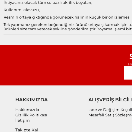
İhtiyacınız olacak tüm su bazlı akrilik boyaları,
Kullanım kılavuzu, .
Resmin ortaya çıktığında görünecek halinin küçük bir ön izlemesi il
Tek yapmanız gereken beğendiğiniz ürünü ortaya çıkarmak için tuv
ürünleri size tam yetecek şekilde gönderilmiştir.
Boyama işlemi bitt
He
HAKKIMIZDA
ALIŞVERİŞ BİLGİL
Hakkımızda
İade ve Değişim Koşull
Gizlilik Politikası
Mesafeli Satış Sözleşm
İletişim
Takipte Kal