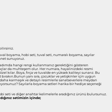
lirsiniz.
tuval boyama, hobi seti, tuval seti, numaralı boyama, sayılar
nnet sunuyoruz.
her adımda hangi rengi kullanmanız gerektiğini gösteren
onuçlar da muhteşem olur. Her numara, hayalinizdeki resmi
l kılar. Boya, fırça ve tuvalde en yüksek kaliteyi sunarız. Bu
bırakın.Bunun yanı sıra, çocuklar ve yetişkinler için uygun
ise daha karmaşık ve detaylı resimlerle sanatseverlere meydan
arıyorsunuz? Sayılarla boyama setleri harika bir hediye seçeneği
obi seti ve diğer anahtar kelimelerle aradığınız ürünü bulursunuz.
ldığınız setimizin içinde;