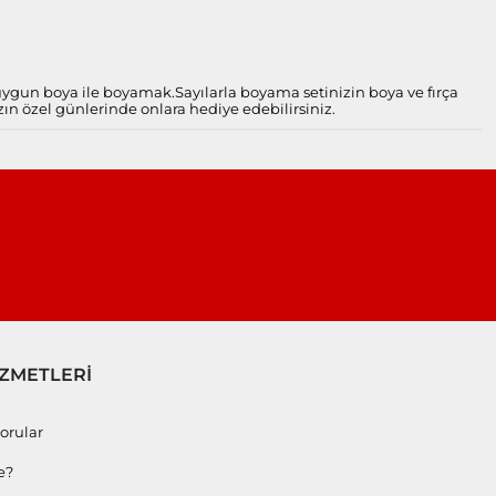
 uygun boya ile boyamak.
Sayılarla boyama setinizin boya ve fırça
zın özel günlerinde onlara hediye edebilirsiniz.
İZMETLERİ
orular
e?