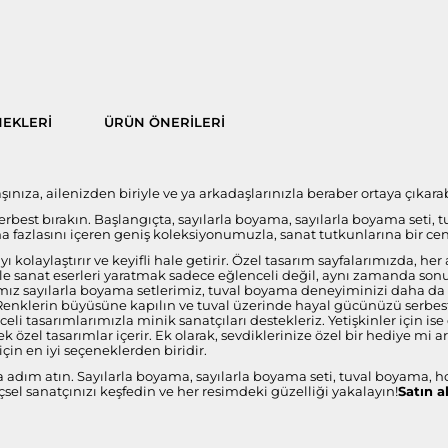
EKLERI
ÜRÜN ÖNERILERI
nıza, ailenizden biriyle ve ya arkadaşlarınızla beraber ortaya çıkarabi
 serbest bırakın. Başlangıçta, sayılarla boyama, sayılarla boyama seti, 
fazlasını içeren geniş koleksiyonumuzla, sanat tutkunlarına bir ce
 kolaylaştırır ve keyifli hale getirir. Özel tasarım sayfalarımızda, 
i ile sanat eserleri yaratmak sadece eğlenceli değil, aynı zamanda s
ız sayılarla boyama setlerimiz, tuval boyama deneyiminizi daha da öze
 Renklerin büyüsüne kapılın ve tuval üzerinde hayal gücünüzü serbest 
celi tasarımlarımızla minik sanatçıları destekleriz. Yetişkinler için 
 özel tasarımlar içerir. Ek olarak, sevdiklerinize özel bir hediye mi 
çin en iyi seçeneklerden biridir.
a adım atın. Sayılarla boyama, sayılarla boyama seti, tuval boyama, h
sel sanatçınızı keşfedin ve her resimdeki güzelliği yakalayın!
Satın a