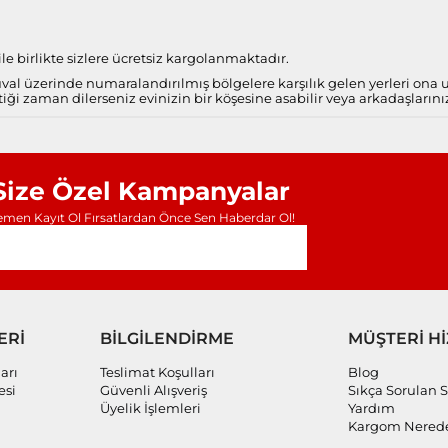
e birlikte sizlere ücretsiz kargolanmaktadır.
al üzerinde numaralandırılmış bölgelere karşılık gelen yerleri ona
iği zaman dilerseniz evinizin bir köşesine asabilir veya arkadaşlarını
Size Özel Kampanyalar
men Kayıt Ol Fırsatlardan Önce Sen Haberdar Ol!
ERİ
BİLGİLENDİRME
MÜŞTERİ H
arı
Teslimat Koşulları
Blog
esi
Güvenli Alışveriş
Sıkça Sorulan S
Üyelik İşlemleri
Yardım
Kargom Nered