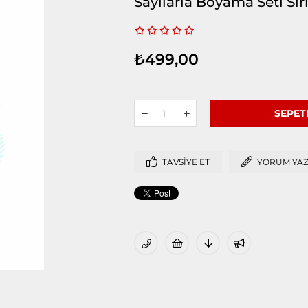
Sayılarla Boyama Seti Si
₺499,00
TAVSIYE ET
YORUM YA