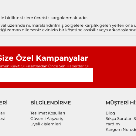
e birlikte sizlere ücretsiz kargolanmaktadır.
al üzerinde numaralandırılmış bölgelere karşılık gelen yerleri ona
iği zaman dilerseniz evinizin bir köşesine asabilir veya arkadaşlarını
Size Özel Kampanyalar
men Kayıt Ol Fırsatlardan Önce Sen Haberdar Ol!
ERİ
BİLGİLENDİRME
MÜŞTERİ H
arı
Teslimat Koşulları
Blog
esi
Güvenli Alışveriş
Sıkça Sorulan S
Üyelik İşlemleri
Yardım
Kargom Nered