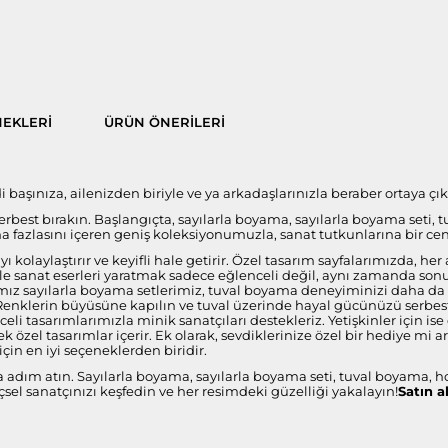
EKLERI
ÜRÜN ÖNERILERI
aşınıza, ailenizden biriyle ve ya arkadaşlarınızla beraber ortaya çıka
 serbest bırakın. Başlangıçta, sayılarla boyama, sayılarla boyama seti, 
fazlasını içeren geniş koleksiyonumuzla, sanat tutkunlarına bir ce
 kolaylaştırır ve keyifli hale getirir. Özel tasarım sayfalarımızda, 
i ile sanat eserleri yaratmak sadece eğlenceli değil, aynı zamanda s
ız sayılarla boyama setlerimiz, tuval boyama deneyiminizi daha da öze
 Renklerin büyüsüne kapılın ve tuval üzerinde hayal gücünüzü serbest 
celi tasarımlarımızla minik sanatçıları destekleriz. Yetişkinler için 
 özel tasarımlar içerir. Ek olarak, sevdiklerinize özel bir hediye mi 
çin en iyi seçeneklerden biridir.
a adım atın. Sayılarla boyama, sayılarla boyama seti, tuval boyama, h
sel sanatçınızı keşfedin ve her resimdeki güzelliği yakalayın!
Satın a