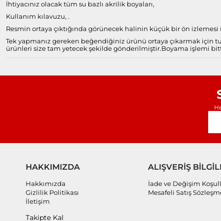
İhtiyacınız olacak tüm su bazlı akrilik boyaları,
Kullanım kılavuzu, .
Resmin ortaya çıktığında görünecek halinin küçük bir ön izlemesi il
Tek yapmanız gereken beğendiğiniz ürünü ortaya çıkarmak için tuv
ürünleri size tam yetecek şekilde gönderilmiştir.
Boyama işlemi bitt
He
HAKKIMIZDA
ALIŞVERİŞ BİLGİL
Hakkımızda
İade ve Değişim Koşull
Gizlilik Politikası
Mesafeli Satış Sözleşm
İletişim
Takipte Kal