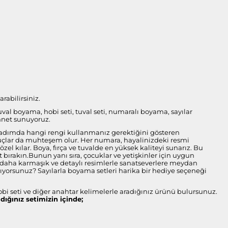
rabilirsiniz.
tuval boyama, hobi seti, tuval seti, numaralı boyama, sayılar
nnet sunuyoruz.
her adımda hangi rengi kullanmanız gerektiğini gösteren
onuçlar da muhteşem olur. Her numara, hayalinizdeki resmi
l kılar. Boya, fırça ve tuvalde en yüksek kaliteyi sunarız. Bu
bırakın.Bunun yanı sıra, çocuklar ve yetişkinler için uygun
ise daha karmaşık ve detaylı resimlerle sanatseverlere meydan
arıyorsunuz? Sayılarla boyama setleri harika bir hediye seçeneği
obi seti ve diğer anahtar kelimelerle aradığınız ürünü bulursunuz.
ldığınız setimizin içinde;