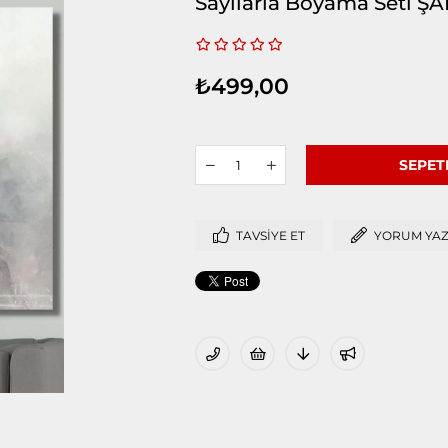
Sayılarla Boyama Seti 
₺499,00
TAVSIYE ET
YORUM YA