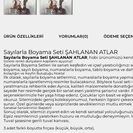
ÜRÜN ÖZELLIKLERI
YORUMLAR
(0)
ÖDEME SEÇEN
Sayılarla Boyama Seti ŞAHLANAN ATLAR
Sayılarla Boyama Seti ŞAHLANAN ATLAR
, hobi ürünümüzü kendi b
Sizlere renkli dünyaların kapılarını açıyoruz!
Sayılarla Boyama Setleri ile sanatı keşfedin ve içsel yaratıcılığınızı
boyama, sayılı boyama, numaralarla boyama, tablo boyama ve daha 
Kolaylığın ve Keyfin Buluştuğu Nokta!
İlk olarak, sayılarla boyama setlerimiz, numaralarla boyama yapmayı
numaralarla işaretlenmiş resimler bulacaksınız. Böylece tuval set
yaratmanıza rehberlik eder.Ayrıca, kaliteli malzemelerle donattığım
sayede her resimde gerçek bir sanat eseri yaratma şansınız vardır.
seçeneklerimizle her yaşa hitap ederiz. Çocuklar için basit ve eğlen
okuruz. Sitemizdeki geniş koleksiyonumuz, herkesin ilgisini çekecek
sunar. Özel günlerde veya sürprizlerde sevdiklerinizi mutlu etmek i
Sanatsal Serüveninizi Başlatın!
Sonuç olarak, sitemizi ziyaret edin ve kendi sanatsal yolculuğunuz
Eşsiz resimlerinizi yaratırken huzuru ve mutluluğu deneyimleyin. İç
Tuval şasesine gerili tuval kanvası,
3 adet farklı boyutta fırçası (küçük, büyük, orta),