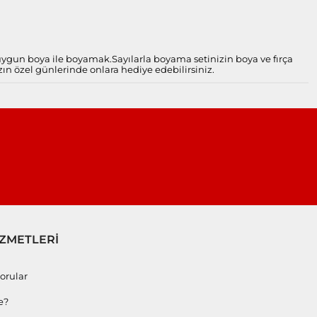
 uygun boya ile boyamak.
Sayılarla boyama setinizin boya ve fırça
zın özel günlerinde onlara hediye edebilirsiniz.
İZMETLERİ
orular
e?