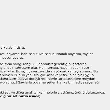
ıkarabilirsiniz.
tuval boyama, hobi seti, tuval seti, numaralı boyama, sayılar
nnet sunuyoruz.
her adımda hangi rengi kullanmanız gerektiğini gösteren
onuçlar da muhteşem olur. Her numara, hayalinizdeki resmi
l kılar. Boya, fırça ve tuvalde en yüksek kaliteyi sunarız. Bu
bırakın.Bunun yanı sıra, çocuklar ve yetişkinler için uygun
ise daha karmaşık ve detaylı resimlerle sanatseverlere meydan
arıyorsunuz? Sayılarla boyama setleri harika bir hediye seçeneği
obi seti ve diğer anahtar kelimelerle aradığınız ürünü bulursunuz.
ldığınız setimizin içinde;