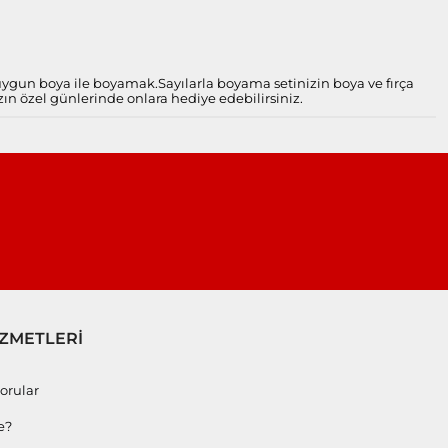
 uygun boya ile boyamak.
Sayılarla boyama setinizin boya ve fırça
zın özel günlerinde onlara hediye edebilirsiniz.
İZMETLERİ
orular
e?