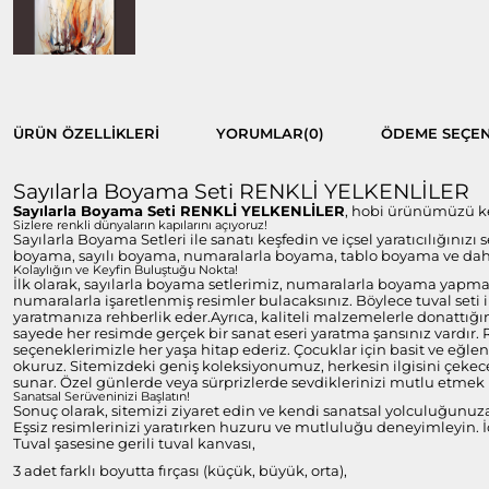
ÜRÜN ÖZELLIKLERI
YORUMLAR
(0)
ÖDEME SEÇEN
Sayılarla Boyama Seti RENKLİ YELKENLİLER
Sayılarla Boyama Seti RENKLİ YELKENLİLER
, hobi ürünümüzü ken
Sizlere renkli dünyaların kapılarını açıyoruz!
Sayılarla Boyama Setleri ile sanatı keşfedin ve içsel yaratıcılığınızı
boyama, sayılı boyama, numaralarla boyama, tablo boyama ve daha 
Kolaylığın ve Keyfin Buluştuğu Nokta!
İlk olarak, sayılarla boyama setlerimiz, numaralarla boyama yapmayı
numaralarla işaretlenmiş resimler bulacaksınız. Böylece tuval set
yaratmanıza rehberlik eder.Ayrıca, kaliteli malzemelerle donattığım
sayede her resimde gerçek bir sanat eseri yaratma şansınız vardır.
seçeneklerimizle her yaşa hitap ederiz. Çocuklar için basit ve eğlen
okuruz. Sitemizdeki geniş koleksiyonumuz, herkesin ilgisini çekecek
sunar. Özel günlerde veya sürprizlerde sevdiklerinizi mutlu etmek i
Sanatsal Serüveninizi Başlatın!
Sonuç olarak, sitemizi ziyaret edin ve kendi sanatsal yolculuğunuz
Eşsiz resimlerinizi yaratırken huzuru ve mutluluğu deneyimleyin. İç
Tuval şasesine gerili tuval kanvası,
3 adet farklı boyutta fırçası (küçük, büyük, orta),