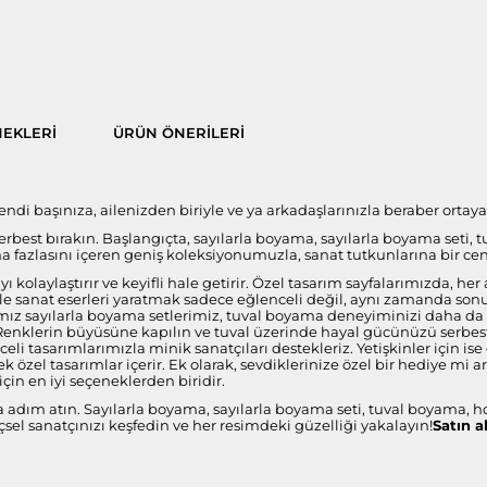
EKLERI
ÜRÜN ÖNERILERI
di başınıza, ailenizden biriyle ve ya arkadaşlarınızla beraber ortaya ç
 serbest bırakın. Başlangıçta, sayılarla boyama, sayılarla boyama seti, 
fazlasını içeren geniş koleksiyonumuzla, sanat tutkunlarına bir ce
 kolaylaştırır ve keyifli hale getirir. Özel tasarım sayfalarımızda, 
i ile sanat eserleri yaratmak sadece eğlenceli değil, aynı zamanda s
ız sayılarla boyama setlerimiz, tuval boyama deneyiminizi daha da öze
 Renklerin büyüsüne kapılın ve tuval üzerinde hayal gücünüzü serbest 
celi tasarımlarımızla minik sanatçıları destekleriz. Yetişkinler için 
 özel tasarımlar içerir. Ek olarak, sevdiklerinize özel bir hediye mi 
çin en iyi seçeneklerden biridir.
a adım atın. Sayılarla boyama, sayılarla boyama seti, tuval boyama, h
sel sanatçınızı keşfedin ve her resimdeki güzelliği yakalayın!
Satın a