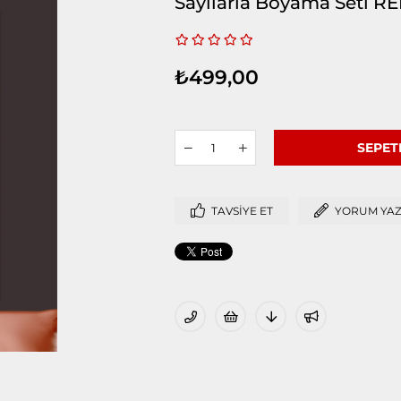
Sayılarla Boyama Seti 
₺499,00
TAVSIYE ET
YORUM YA