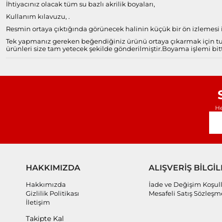
İhtiyacınız olacak tüm su bazlı akrilik boyaları,
Kullanım kılavuzu, .
Resmin ortaya çıktığında görünecek halinin küçük bir ön izlemesi il
Tek yapmanız gereken beğendiğiniz ürünü ortaya çıkarmak için tuv
ürünleri size tam yetecek şekilde gönderilmiştir.
Boyama işlemi bitt
He
HAKKIMIZDA
ALIŞVERİŞ BİLGİL
Hakkımızda
İade ve Değişim Koşull
Gizlilik Politikası
Mesafeli Satış Sözleşm
İletişim
Takipte Kal