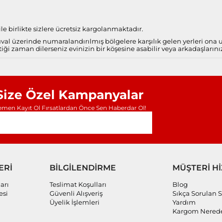
e birlikte sizlere ücretsiz kargolanmaktadır.
al üzerinde numaralandırılmış bölgelere karşılık gelen yerleri ona
iği zaman dilerseniz evinizin bir köşesine asabilir veya arkadaşlarını
Size Özel Kampanyalar
men Kayıt Ol Fırsatlardan Önce Sen Haberdar Ol!
ERİ
BİLGİLENDİRME
MÜŞTERİ H
arı
Teslimat Koşulları
Blog
esi
Güvenli Alışveriş
Sıkça Sorulan S
Üyelik İşlemleri
Yardım
Kargom Nered