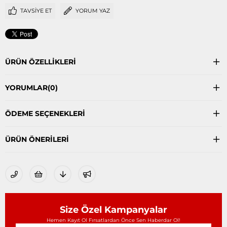
TAVSIYE ET
YORUM YAZ
ÜRÜN ÖZELLIKLERI
YORUMLAR
(0)
ÖDEME SEÇENEKLERI
ÜRÜN ÖNERILERI
Size Özel Kampanyalar
Hemen Kayıt Ol Fırsatlardan Önce Sen Haberdar Ol!