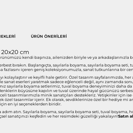
EKLERI
ÜRÜN ÖNERILERI
n 20x20 cm
ürünümüzü kendi başınıza, ailenizden biriyle ve ya arkadaşlarınızla be
 serbest bırakın. Başlangıçta, sayılarla boyama, sayılarla boyama seti, 
fazlasını içeren geniş koleksiyonumuzla, sanat tutkunlarına bir ce
 kolaylaştırır ve keyifli hale getirir. Özel tasarım sayfalarımızda, 
i ile sanat eserleri yaratmak sadece eğlenceli değil, aynı zamanda s
ız sayılarla boyama setlerimiz, tuval boyama deneyiminizi daha da öze
 Renklerin büyüsüne kapılın ve tuval üzerinde hayal gücünüzü serbest 
celi tasarımlarımızla minik sanatçıları destekleriz. Yetişkinler için 
 özel tasarımlar içerir. Ek olarak, sevdiklerinize özel bir hediye mi 
çin en iyi seçeneklerden biridir.
a adım atın. Sayılarla boyama, sayılarla boyama seti, tuval boyama, h
sel sanatçınızı keşfedin ve her resimdeki güzelliği yakalayın!
Satın a