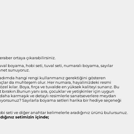
raber ortaya çıkarabilirsiniz.
tuval boyama, hobi seti, tuval seti, numaralı boyama, sayılar
nnet sunuyoruz.
her adımda hangi rengi kullanmanız gerektiğini gösteren
onuçlar da muhteşem olur. Her numara, hayalinizdeki resmi
l kılar. Boya, fırça ve tuvalde en yüksek kaliteyi sunarız. Bu
bırakın.Bunun yanı sıra, çocuklar ve yetişkinler için uygun
ise daha karmaşık ve detaylı resimlerle sanatseverlere meydan
arıyorsunuz? Sayılarla boyama setleri harika bir hediye seçeneği
obi seti ve diğer anahtar kelimelerle aradığınız ürünü bulursunuz.
ldığınız setimizin içinde;