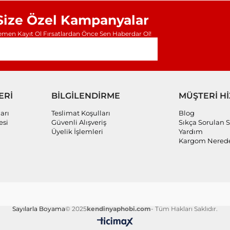
Size Özel Kampanyalar
men Kayıt Ol Fırsatlardan Önce Sen Haberdar Ol!
ERİ
BİLGİLENDİRME
MÜŞTERİ H
arı
Teslimat Koşulları
Blog
esi
Güvenli Alışveriş
Sıkça Sorulan S
Üyelik İşlemleri
Yardım
Kargom Nered
Sayılarla Boyama
© 2025
kendinyaphobi.com
- Tüm Hakları Saklıdır.