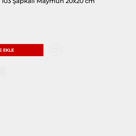
T 103 Şapkalı Maymun 20x20 cm
Z