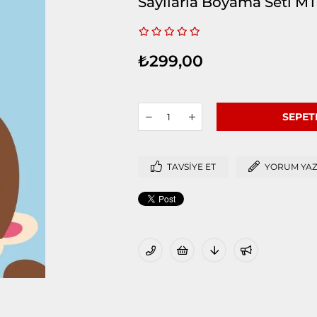
Sayılarla Boyama Seti M
₺299,00
TAVSIYE ET
YORUM YA