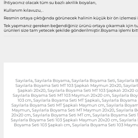
İhtiyacınız olacak tüm su bazlı akrilik boyaları,
Kullanım kılavuzu, .
Resmin ortaya çıktığında görünecek halinin küçük bir ön izlemesi il
Tek yapmanız gereken beğendiğiniz ürünü ortaya çıkarmak için tuv
ürünleri size tam yetecek şekilde gönderilmiştir.
Boyama işlemi bitt
Sayılarla
Sayılarla Boyama
Sayılarla Boyama Seti
Sayılarla 
,
,
,
Sayılarla Boyama Seti MT 103 Şapkalı Maymun 20x20
Sayıla
,
Şapkalı 20x20
Sayılarla Boyama Seti MT 103 Şapkalı 20x20 
,
Sayılarla Boyama Seti MT 103 Maymun 20x20 cm
Sayılarla B
,
103 cm
Sayılarla Boyama Seti MT Şapkalı
Sayılarla Boyama
,
,
Sayılarla Boyama Seti MT Şapkalı Maymun cm
Sayılarla Boyam
,
Maymun
Sayılarla Boyama Seti MT Maymun 20x20
Sayılarla
,
,
20x20 cm
Sayılarla Boyama Seti MT cm
Sayılarla Boyama Seti 
,
,
Sayılarla Boyama Seti 103 Şapkalı Maymun 20x20 cm
Sayılarl
,
Boyama Seti 103 Şapkalı cm
Sayılarla Boyama Seti 103 Maym
,