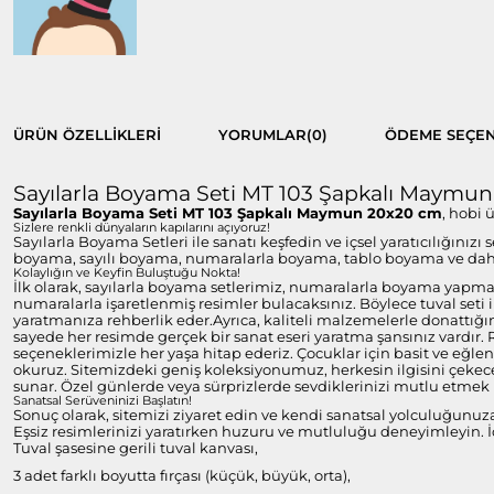
ÜRÜN ÖZELLIKLERI
YORUMLAR
(0)
ÖDEME SEÇEN
Sayılarla Boyama Seti MT 103 Şapkalı Maymu
Sayılarla Boyama Seti
MT 103 Şapkalı Maymun 20x20 cm
, hobi 
Sizlere renkli dünyaların kapılarını açıyoruz!
Sayılarla Boyama Setleri ile sanatı keşfedin ve içsel yaratıcılığınızı
boyama, sayılı boyama, numaralarla boyama, tablo boyama ve daha 
Kolaylığın ve Keyfin Buluştuğu Nokta!
İlk olarak, sayılarla boyama setlerimiz, numaralarla boyama yapmayı
numaralarla işaretlenmiş resimler bulacaksınız. Böylece tuval set
yaratmanıza rehberlik eder.Ayrıca, kaliteli malzemelerle donattığım
sayede her resimde gerçek bir sanat eseri yaratma şansınız vardır.
seçeneklerimizle her yaşa hitap ederiz. Çocuklar için basit ve eğlen
okuruz. Sitemizdeki geniş koleksiyonumuz, herkesin ilgisini çekecek
sunar. Özel günlerde veya sürprizlerde sevdiklerinizi mutlu etmek i
Sanatsal Serüveninizi Başlatın!
Sonuç olarak, sitemizi ziyaret edin ve kendi sanatsal yolculuğunuz
Eşsiz resimlerinizi yaratırken huzuru ve mutluluğu deneyimleyin. İç
Tuval şasesine gerili tuval kanvası,
3 adet farklı boyutta fırçası (küçük, büyük, orta),