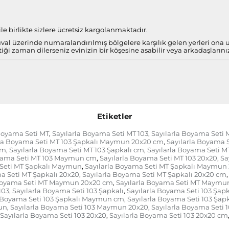
e birlikte sizlere ücretsiz kargolanmaktadır.
al üzerinde numaralandırılmış bölgelere karşılık gelen yerleri ona
iği zaman dilerseniz evinizin bir köşesine asabilir veya arkadaşlarını
Etiketler
Boyama Seti MT
Sayılarla Boyama Seti MT 103
Sayılarla Boyama Seti 
,
,
rla Boyama Seti MT 103 Şapkalı Maymun 20x20 cm
Sayılarla Boyama 
,
cm
Sayılarla Boyama Seti MT 103 Şapkalı cm
Sayılarla Boyama Seti 
,
,
oyama Seti MT 103 Maymun cm
Sayılarla Boyama Seti MT 103 20x20
Sa
,
,
 Seti MT Şapkalı Maymun
Sayılarla Boyama Seti MT Şapkalı Maymun
,
a Seti MT Şapkalı 20x20
Sayılarla Boyama Seti MT Şapkalı 20x20 cm
,
,
 Boyama Seti MT Maymun 20x20 cm
Sayılarla Boyama Seti MT Maymu
,
103
Sayılarla Boyama Seti 103 Şapkalı
Sayılarla Boyama Seti 103 Şa
,
,
a Boyama Seti 103 Şapkalı Maymun cm
Sayılarla Boyama Seti 103 Şap
,
un
Sayılarla Boyama Seti 103 Maymun 20x20
Sayılarla Boyama Seti
,
,
Sayılarla Boyama Seti 103 20x20
Sayılarla Boyama Seti 103 20x20 cm
,