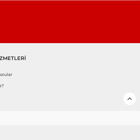
İZMETLERİ
orular
e?