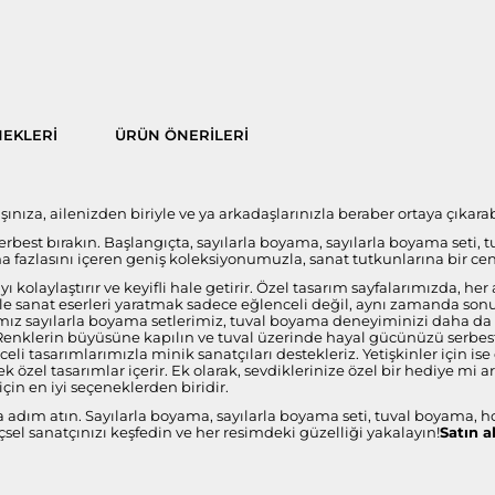
EKLERI
ÜRÜN ÖNERILERI
ıza, ailenizden biriyle ve ya arkadaşlarınızla beraber ortaya çıkarabi
 serbest bırakın. Başlangıçta, sayılarla boyama, sayılarla boyama seti, 
fazlasını içeren geniş koleksiyonumuzla, sanat tutkunlarına bir ce
 kolaylaştırır ve keyifli hale getirir. Özel tasarım sayfalarımızda, 
i ile sanat eserleri yaratmak sadece eğlenceli değil, aynı zamanda s
ız sayılarla boyama setlerimiz, tuval boyama deneyiminizi daha da öze
 Renklerin büyüsüne kapılın ve tuval üzerinde hayal gücünüzü serbest 
celi tasarımlarımızla minik sanatçıları destekleriz. Yetişkinler için 
 özel tasarımlar içerir. Ek olarak, sevdiklerinize özel bir hediye mi 
çin en iyi seçeneklerden biridir.
a adım atın. Sayılarla boyama, sayılarla boyama seti, tuval boyama, h
sel sanatçınızı keşfedin ve her resimdeki güzelliği yakalayın!
Satın a