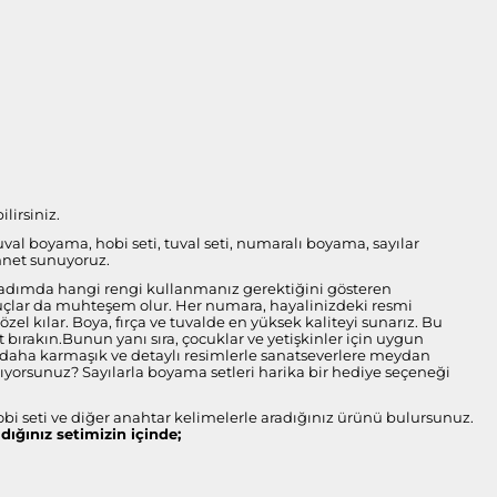
lirsiniz.
tuval boyama, hobi seti, tuval seti, numaralı boyama, sayılar
nnet sunuyoruz.
her adımda hangi rengi kullanmanız gerektiğini gösteren
onuçlar da muhteşem olur. Her numara, hayalinizdeki resmi
l kılar. Boya, fırça ve tuvalde en yüksek kaliteyi sunarız. Bu
bırakın.Bunun yanı sıra, çocuklar ve yetişkinler için uygun
ise daha karmaşık ve detaylı resimlerle sanatseverlere meydan
arıyorsunuz? Sayılarla boyama setleri harika bir hediye seçeneği
obi seti ve diğer anahtar kelimelerle aradığınız ürünü bulursunuz.
ldığınız setimizin içinde;