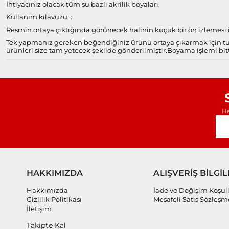
İhtiyacınız olacak tüm su bazlı akrilik boyaları,
Kullanım kılavuzu, .
Resmin ortaya çıktığında görünecek halinin küçük bir ön izlemesi il
Tek yapmanız gereken beğendiğiniz ürünü ortaya çıkarmak için tuv
ürünleri size tam yetecek şekilde gönderilmiştir.
Boyama işlemi bitt
He
HAKKIMIZDA
ALIŞVERİŞ BİLGİL
Hakkımızda
İade ve Değişim Koşull
Gizlilik Politikası
Mesafeli Satış Sözleşm
İletişim
Takipte Kal