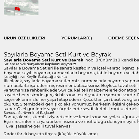
ÜRÜN ÖZELLIKLERI
YORUMLAR
(0)
ÖDEME SEÇEN
Sayılarla Boyama Seti Kurt ve Bayrak
Sayılarla Boyama Seti Kurt ve Bayrak
, hobi ürünümüzü kendi başın
Sizlere renkli dünyaların kapılarını açıyoruz!
Sayılarla Boyama Setleri ile sanatı keşfedin ve içsel yaratıcılığınızı
boyama, sayılı boyama, numaralarla boyama, tablo boyama ve daha 
Kolaylığın ve Keyfin Buluştuğu Nokta!
İlk olarak, sayılarla boyama setlerimiz, numaralarla boyama yapmayı
numaralarla işaretlenmiş resimler bulacaksınız. Böylece tuval set
yaratmanıza rehberlik eder.Ayrıca, kaliteli malzemelerle donattığım
sayede her resimde gerçek bir sanat eseri yaratma şansınız vardır.
seçeneklerimizle her yaşa hitap ederiz. Çocuklar için basit ve eğlen
okuruz. Sitemizdeki geniş koleksiyonumuz, herkesin ilgisini çekecek
sunar. Özel günlerde veya sürprizlerde sevdiklerinizi mutlu etmek i
Sanatsal Serüveninizi Başlatın!
Sonuç olarak, sitemizi ziyaret edin ve kendi sanatsal yolculuğunuz
Eşsiz resimlerinizi yaratırken huzuru ve mutluluğu deneyimleyin. İç
Tuval şasesine gerili tuval kanvası,
3 adet farklı boyutta fırçası (küçük, büyük, orta),