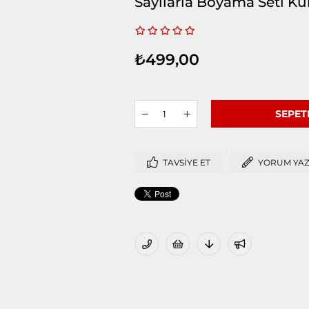
Sayılarla Boyama Seti Ku
₺499,00
TAVSIYE ET
YORUM YA