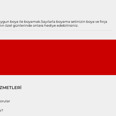
 uygun boya ile boyamak.
Sayılarla boyama setinizin boya ve fırça
zın özel günlerinde onlara hediye edebilirsiniz.
İZMETLERİ
orular
e?