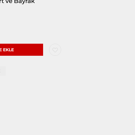
rt ve Bayrak
Z