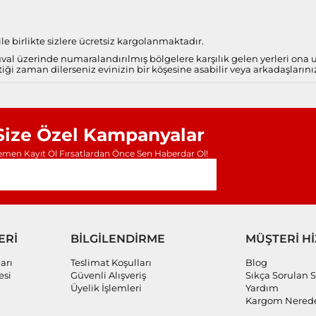
e birlikte sizlere ücretsiz kargolanmaktadır.
al üzerinde numaralandırılmış bölgelere karşılık gelen yerleri ona
iği zaman dilerseniz evinizin bir köşesine asabilir veya arkadaşlarını
Size Özel Kampanyalar
men Kayıt Ol Fırsatlardan Önce Sen Haberdar Ol!
ERİ
BİLGİLENDİRME
MÜŞTERİ H
arı
Teslimat Koşulları
Blog
esi
Güvenli Alışveriş
Sıkça Sorulan S
Üyelik İşlemleri
Yardım
Kargom Nered