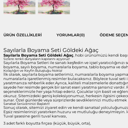
ÜRÜN ÖZELLIKLERI
YORUMLAR
(0)
ÖDEME SEÇEN
Sayılarla Boyama Seti Göldeki Ağaç
Sayılarla Boyama Seti Göldeki Ağaç
, hobi ürünümüzü kendi başınız
Sizlere renkli dünyaların kapılarını açıyoruz!
Sayılarla Boyama Setleri ile sanatı keşfedin ve içsel yaratıcılığınızı
boyama, sayılı boyama, numaralarla boyama, tablo boyama ve daha 
Kolaylığın ve Keyfin Buluştuğu Nokta!
İlk olarak, sayılarla boyama setlerimiz, numaralarla boyama yapmayı
numaralarla işaretlenmiş resimler bulacaksınız. Böylece tuval set
yaratmanıza rehberlik eder.Ayrıca, kaliteli malzemelerle donattığım
sayede her resimde gerçek bir sanat eseri yaratma şansınız vardır.
seçeneklerimizle her yaşa hitap ederiz. Çocuklar için basit ve eğlen
okuruz. Sitemizdeki geniş koleksiyonumuz, herkesin ilgisini çekecek
sunar. Özel günlerde veya sürprizlerde sevdiklerinizi mutlu etmek i
Sanatsal Serüveninizi Başlatın!
Sonuç olarak, sitemizi ziyaret edin ve kendi sanatsal yolculuğunuz
Eşsiz resimlerinizi yaratırken huzuru ve mutluluğu deneyimleyin. İç
Tuval şasesine gerili tuval kanvası,
3 adet farklı boyutta fırçası (küçük, büyük, orta),