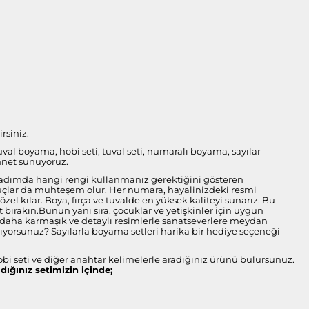
rsiniz.
tuval boyama, hobi seti, tuval seti, numaralı boyama, sayılar
nnet sunuyoruz.
her adımda hangi rengi kullanmanız gerektiğini gösteren
onuçlar da muhteşem olur. Her numara, hayalinizdeki resmi
l kılar. Boya, fırça ve tuvalde en yüksek kaliteyi sunarız. Bu
bırakın.Bunun yanı sıra, çocuklar ve yetişkinler için uygun
ise daha karmaşık ve detaylı resimlerle sanatseverlere meydan
arıyorsunuz? Sayılarla boyama setleri harika bir hediye seçeneği
obi seti ve diğer anahtar kelimelerle aradığınız ürünü bulursunuz.
ldığınız setimizin içinde;