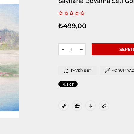
Sayılarla Boyama Seti Gö
₺499,00
TAVSIYE ET
YORUM YA