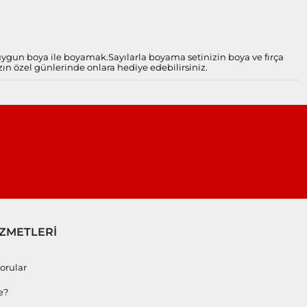
 uygun boya ile boyamak.
Sayılarla boyama setinizin boya ve fırça
zın özel günlerinde onlara hediye edebilirsiniz.
İZMETLERİ
orular
e?