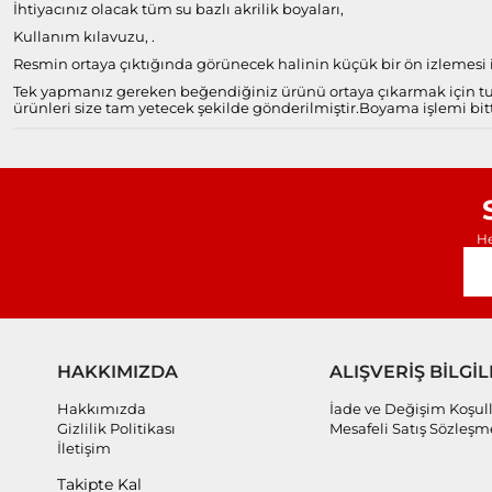
İhtiyacınız olacak tüm su bazlı akrilik boyaları,
Kullanım kılavuzu, .
Resmin ortaya çıktığında görünecek halinin küçük bir ön izlemesi il
Tek yapmanız gereken beğendiğiniz ürünü ortaya çıkarmak için tuv
ürünleri size tam yetecek şekilde gönderilmiştir.
Boyama işlemi bitt
He
HAKKIMIZDA
ALIŞVERİŞ BİLGİL
Hakkımızda
İade ve Değişim Koşull
Gizlilik Politikası
Mesafeli Satış Sözleşm
İletişim
Takipte Kal