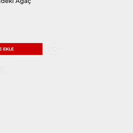
ldeki Ağaç
Z