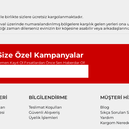
e birlikte sizlere ücretsiz kargolanmaktadır.
al üzerinde numaralandırılmış bölgelere karşılık gelen yerleri ona
iği zaman dilerseniz evinizin bir köşesine asabilir veya arkadaşlarını
Size Özel Kampanyalar
men Kayıt Ol Fırsatlardan Önce Sen Haberdar Ol!
ERİ
BİLGİLENDİRME
MÜŞTERİ H
arı
Teslimat Koşulları
Blog
esi
Güvenli Alışveriş
Sıkça Sorulan S
Üyelik İşlemleri
Yardım
Kargom Nered