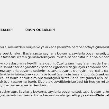
EKLERI
ÜRÜN ÖNERILERI
a, ailenizden biriyle ve ya arkadaşlarınızla beraber ortaya çıkarabili
 serbest bırakın. Başlangıçta, sayılarla boyama, sayılarla boyama seti, 
fazlasını içeren geniş koleksiyonumuzla, sanat tutkunlarına bir ce
 kolaylaştırır ve keyifli hale getirir. Özel tasarım sayfalarımızda, 
i ile sanat eserleri yaratmak sadece eğlenceli değil, aynı zamanda s
ız sayılarla boyama setlerimiz, tuval boyama deneyiminizi daha da öze
 Renklerin büyüsüne kapılın ve tuval üzerinde hayal gücünüzü serbest 
celi tasarımlarımızla minik sanatçıları destekleriz. Yetişkinler için 
 özel tasarımlar içerir. Ek olarak, sevdiklerinize özel bir hediye mi 
çin en iyi seçeneklerden biridir.
a adım atın. Sayılarla boyama, sayılarla boyama seti, tuval boyama, h
sel sanatçınızı keşfedin ve her resimdeki güzelliği yakalayın!
Satın a