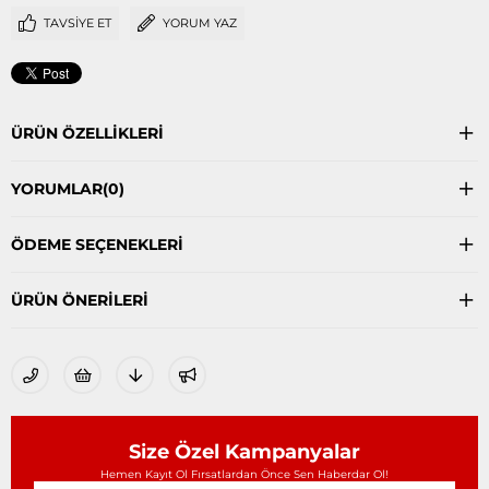
TAVSIYE ET
YORUM YAZ
ÜRÜN ÖZELLIKLERI
YORUMLAR
(0)
ÖDEME SEÇENEKLERI
ÜRÜN ÖNERILERI
Size Özel Kampanyalar
Hemen Kayıt Ol Fırsatlardan Önce Sen Haberdar Ol!