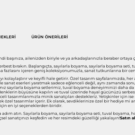
EKLERI
ÜRÜN ÖNERILERI
 başınıza, ailenizden biriyle ve ya arkadaşlarınızla beraber ortaya çı
 serbest bırakın. Başlangıçta, sayılarla boyama, sayılarla boyama seti, 
fazlasını içeren geniş koleksiyonumuzla, sanat tutkunlarına bir ce
 kolaylaştırır ve keyifli hale getirir. Özel tasarım sayfalarımızda, 
i ile sanat eserleri yaratmak sadece eğlenceli değil, aynı zamanda s
ız sayılarla boyama setlerimiz, tuval boyama deneyiminizi daha da öze
 Renklerin büyüsüne kapılın ve tuval üzerinde hayal gücünüzü serbest 
celi tasarımlarımızla minik sanatçıları destekleriz. Yetişkinler için 
 özel tasarımlar içerir. Ek olarak, sevdiklerinize özel bir hediye mi 
çin en iyi seçeneklerden biridir.
a adım atın. Sayılarla boyama, sayılarla boyama seti, tuval boyama, h
sel sanatçınızı keşfedin ve her resimdeki güzelliği yakalayın!
Satın a