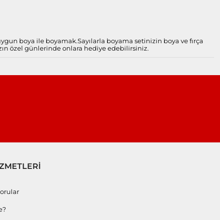
 uygun boya ile boyamak.
Sayılarla boyama setinizin boya ve fırça
zın özel günlerinde onlara hediye edebilirsiniz.
İZMETLERİ
orular
e?