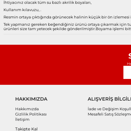
İhtiyacınız olacak tüm su bazlı akrilik boyaları,
Kullanım kılavuzu, .
Resmin ortaya çıktığında görünecek halinin küçük bir ön izlemesi il
Tek yapmanız gereken beğendiğiniz ürünü ortaya çıkarmak için tuv
ürünleri size tam yetecek şekilde gönderilmiştir.
Boyama işlemi bitt
He
HAKKIMIZDA
ALIŞVERİŞ BİLGİL
Hakkımızda
İade ve Değişim Koşull
Gizlilik Politikası
Mesafeli Satış Sözleşm
İletişim
Takipte Kal