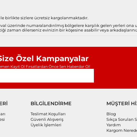
e birlikte sizlere ücretsiz kargolanmaktadır.
al üzerinde numaralandırılmış bölgelere karşılık gelen yerleri ona
iği zaman dilerseniz evinizin bir köşesine asabilir veya arkadaşlarını
Size Özel Kampanyalar
men Kayıt Ol Fırsatlardan Önce Sen Haberdar Ol!
ERİ
BİLGİLENDİRME
MÜŞTERİ H
arı
Teslimat Koşulları
Blog
esi
Güvenli Alışveriş
Sıkça Sorulan S
Üyelik İşlemleri
Yardım
Kargom Nered