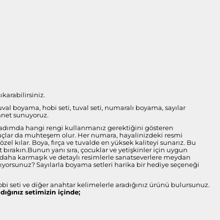
karabilirsiniz.
tuval boyama, hobi seti, tuval seti, numaralı boyama, sayılar
nnet sunuyoruz.
her adımda hangi rengi kullanmanız gerektiğini gösteren
onuçlar da muhteşem olur. Her numara, hayalinizdeki resmi
l kılar. Boya, fırça ve tuvalde en yüksek kaliteyi sunarız. Bu
bırakın.Bunun yanı sıra, çocuklar ve yetişkinler için uygun
ise daha karmaşık ve detaylı resimlerle sanatseverlere meydan
arıyorsunuz? Sayılarla boyama setleri harika bir hediye seçeneği
obi seti ve diğer anahtar kelimelerle aradığınız ürünü bulursunuz.
ldığınız setimizin içinde;