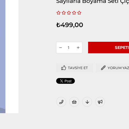
Sayılarla Boyama Seti Çi
₺499,00
TAVSIYE ET
YORUM YA