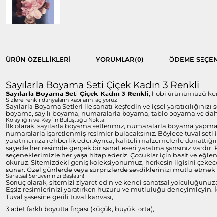
ÜRÜN ÖZELLIKLERI
YORUMLAR
(0)
ÖDEME SEÇEN
Sayılarla Boyama Seti Çiçek Kadın 3 Renkli
Sayılarla Boyama Seti Çiçek Kadın 3 Renkli
, hobi ürünümüzü kendi
Sizlere renkli dünyaların kapılarını açıyoruz!
Sayılarla Boyama Setleri ile sanatı keşfedin ve içsel yaratıcılığınızı
boyama, sayılı boyama, numaralarla boyama, tablo boyama ve daha 
Kolaylığın ve Keyfin Buluştuğu Nokta!
İlk olarak, sayılarla boyama setlerimiz, numaralarla boyama yapmayı
numaralarla işaretlenmiş resimler bulacaksınız. Böylece tuval set
yaratmanıza rehberlik eder.Ayrıca, kaliteli malzemelerle donattığım
sayede her resimde gerçek bir sanat eseri yaratma şansınız vardır.
seçeneklerimizle her yaşa hitap ederiz. Çocuklar için basit ve eğlen
okuruz. Sitemizdeki geniş koleksiyonumuz, herkesin ilgisini çekecek
sunar. Özel günlerde veya sürprizlerde sevdiklerinizi mutlu etmek i
Sanatsal Serüveninizi Başlatın!
Sonuç olarak, sitemizi ziyaret edin ve kendi sanatsal yolculuğunuz
Eşsiz resimlerinizi yaratırken huzuru ve mutluluğu deneyimleyin. İç
Tuval şasesine gerili tuval kanvası,
3 adet farklı boyutta fırçası (küçük, büyük, orta),