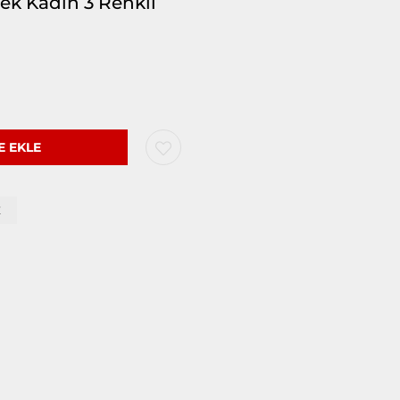
çek Kadın 3 Renkli
Z