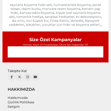
sayılarla boyama hobi seti
numaralarlala boyama
sanat
,
,
terapi
resim kursu
manzara resmi boyama
kendin yap
,
,
,
hobi
kanvas tablo boyama
kişiye özel sayılarla boyama
,
,
seti
romantik hediye
sanatsal hediyeler
ev dekorasyonu
,
,
,
,
da vinci
inci küpeli kız
Frida Kahlo
Venedik
Newyork
,
,
,
,
caddeleri
sokakları
çocuklar için hobi ve boyama setleri
,
,
,
,
Size Özel Kampanyalar
Hemen Kayıt Ol Fırsatlardan Önce Sen Haberdar Ol!
Takipte Kal
HAKKIMIZDA
Hakkımızda
Gizlilik Politikası
İletişim