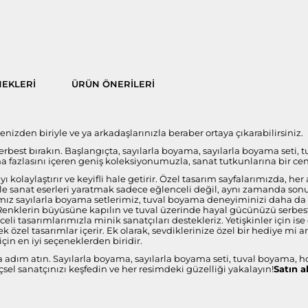
EKLERI
ÜRÜN ÖNERILERI
nizden biriyle ve ya arkadaşlarınızla beraber ortaya çıkarabilirsiniz.
 serbest bırakın. Başlangıçta, sayılarla boyama, sayılarla boyama seti, 
fazlasını içeren geniş koleksiyonumuzla, sanat tutkunlarına bir ce
 kolaylaştırır ve keyifli hale getirir. Özel tasarım sayfalarımızda, 
i ile sanat eserleri yaratmak sadece eğlenceli değil, aynı zamanda s
ız sayılarla boyama setlerimiz, tuval boyama deneyiminizi daha da öze
 Renklerin büyüsüne kapılın ve tuval üzerinde hayal gücünüzü serbest 
celi tasarımlarımızla minik sanatçıları destekleriz. Yetişkinler için 
 özel tasarımlar içerir. Ek olarak, sevdiklerinize özel bir hediye mi 
çin en iyi seçeneklerden biridir.
a adım atın. Sayılarla boyama, sayılarla boyama seti, tuval boyama, h
sel sanatçınızı keşfedin ve her resimdeki güzelliği yakalayın!
Satın a