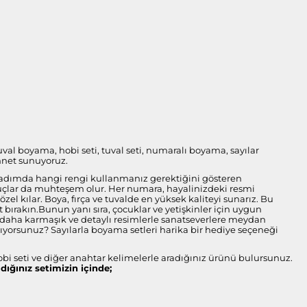
tuval boyama, hobi seti, tuval seti, numaralı boyama, sayılar
nnet sunuyoruz.
her adımda hangi rengi kullanmanız gerektiğini gösteren
onuçlar da muhteşem olur. Her numara, hayalinizdeki resmi
l kılar. Boya, fırça ve tuvalde en yüksek kaliteyi sunarız. Bu
bırakın.Bunun yanı sıra, çocuklar ve yetişkinler için uygun
ise daha karmaşık ve detaylı resimlerle sanatseverlere meydan
arıyorsunuz? Sayılarla boyama setleri harika bir hediye seçeneği
obi seti ve diğer anahtar kelimelerle aradığınız ürünü bulursunuz.
ldığınız setimizin içinde;