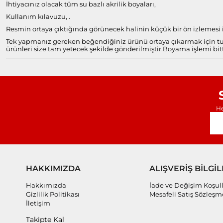
İhtiyacınız olacak tüm su bazlı akrilik boyaları,
Kullanım kılavuzu, .
Resmin ortaya çıktığında görünecek halinin küçük bir ön izlemesi il
Tek yapmanız gereken beğendiğiniz ürünü ortaya çıkarmak için tuv
ürünleri size tam yetecek şekilde gönderilmiştir.
Boyama işlemi bitt
He
HAKKIMIZDA
ALIŞVERİŞ BİLGİL
Hakkımızda
İade ve Değişim Koşull
Gizlilik Politikası
Mesafeli Satış Sözleşm
İletişim
Takipte Kal