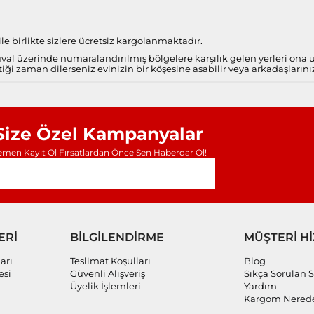
e birlikte sizlere ücretsiz kargolanmaktadır.
al üzerinde numaralandırılmış bölgelere karşılık gelen yerleri ona
iği zaman dilerseniz evinizin bir köşesine asabilir veya arkadaşlarını
Size Özel Kampanyalar
men Kayıt Ol Fırsatlardan Önce Sen Haberdar Ol!
ERİ
BİLGİLENDİRME
MÜŞTERİ H
arı
Teslimat Koşulları
Blog
esi
Güvenli Alışveriş
Sıkça Sorulan S
Üyelik İşlemleri
Yardım
Kargom Nered