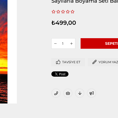
Sayılarla Boyama Seti Ba
₺499,00
TAVSIYE ET
YORUM YA