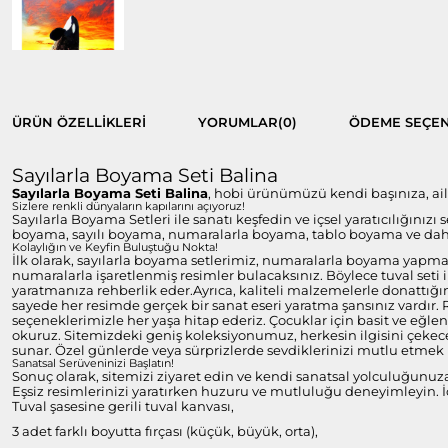
ÜRÜN ÖZELLIKLERI
YORUMLAR
(0)
ÖDEME SEÇEN
Sayılarla Boyama Seti Balina
Sayılarla Boyama Seti Balina
, hobi ürünümüzü kendi başınıza, aile
Sizlere renkli dünyaların kapılarını açıyoruz!
Sayılarla Boyama Setleri ile sanatı keşfedin ve içsel yaratıcılığınızı
boyama, sayılı boyama, numaralarla boyama, tablo boyama ve daha 
Kolaylığın ve Keyfin Buluştuğu Nokta!
İlk olarak, sayılarla boyama setlerimiz, numaralarla boyama yapmayı
numaralarla işaretlenmiş resimler bulacaksınız. Böylece tuval set
yaratmanıza rehberlik eder.Ayrıca, kaliteli malzemelerle donattığım
sayede her resimde gerçek bir sanat eseri yaratma şansınız vardır.
seçeneklerimizle her yaşa hitap ederiz. Çocuklar için basit ve eğlen
okuruz. Sitemizdeki geniş koleksiyonumuz, herkesin ilgisini çekecek
sunar. Özel günlerde veya sürprizlerde sevdiklerinizi mutlu etmek i
Sanatsal Serüveninizi Başlatın!
Sonuç olarak, sitemizi ziyaret edin ve kendi sanatsal yolculuğunuz
Eşsiz resimlerinizi yaratırken huzuru ve mutluluğu deneyimleyin. İç
Tuval şasesine gerili tuval kanvası,
3 adet farklı boyutta fırçası (küçük, büyük, orta),