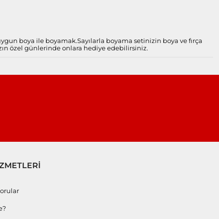
 uygun boya ile boyamak.
Sayılarla boyama setinizin boya ve fırça
zın özel günlerinde onlara hediye edebilirsiniz.
İZMETLERİ
orular
e?