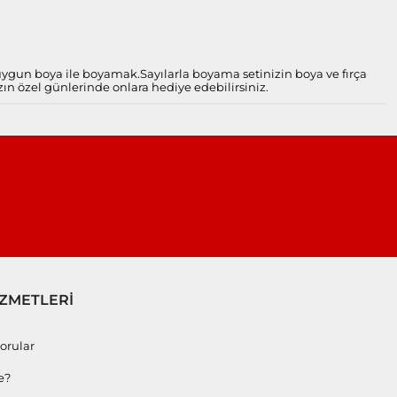
 uygun boya ile boyamak.
Sayılarla boyama setinizin boya ve fırça
zın özel günlerinde onlara hediye edebilirsiniz.
İZMETLERİ
orular
e?