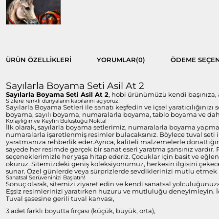
ÜRÜN ÖZELLIKLERI
YORUMLAR
(0)
ÖDEME SEÇEN
Sayılarla Boyama Seti Asil At 2
Sayılarla Boyama Seti Asil At 2
, hobi ürünümüzü kendi başınıza, ai
Sizlere renkli dünyaların kapılarını açıyoruz!
Sayılarla Boyama Setleri ile sanatı keşfedin ve içsel yaratıcılığınızı
boyama, sayılı boyama, numaralarla boyama, tablo boyama ve daha 
Kolaylığın ve Keyfin Buluştuğu Nokta!
İlk olarak, sayılarla boyama setlerimiz, numaralarla boyama yapmayı
numaralarla işaretlenmiş resimler bulacaksınız. Böylece tuval set
yaratmanıza rehberlik eder.Ayrıca, kaliteli malzemelerle donattığım
sayede her resimde gerçek bir sanat eseri yaratma şansınız vardır.
seçeneklerimizle her yaşa hitap ederiz. Çocuklar için basit ve eğlen
okuruz. Sitemizdeki geniş koleksiyonumuz, herkesin ilgisini çekecek
sunar. Özel günlerde veya sürprizlerde sevdiklerinizi mutlu etmek i
Sanatsal Serüveninizi Başlatın!
Sonuç olarak, sitemizi ziyaret edin ve kendi sanatsal yolculuğunuz
Eşsiz resimlerinizi yaratırken huzuru ve mutluluğu deneyimleyin. İç
Tuval şasesine gerili tuval kanvası,
3 adet farklı boyutta fırçası (küçük, büyük, orta),