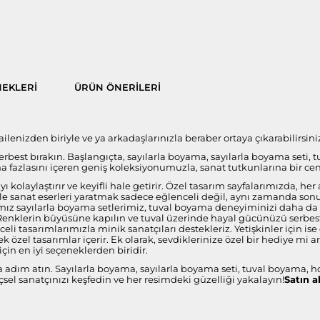
EKLERI
ÜRÜN ÖNERILERI
lenizden biriyle ve ya arkadaşlarınızla beraber ortaya çıkarabilirsini
 serbest bırakın. Başlangıçta, sayılarla boyama, sayılarla boyama seti, 
fazlasını içeren geniş koleksiyonumuzla, sanat tutkunlarına bir ce
 kolaylaştırır ve keyifli hale getirir. Özel tasarım sayfalarımızda, 
i ile sanat eserleri yaratmak sadece eğlenceli değil, aynı zamanda s
ız sayılarla boyama setlerimiz, tuval boyama deneyiminizi daha da öze
 Renklerin büyüsüne kapılın ve tuval üzerinde hayal gücünüzü serbest 
celi tasarımlarımızla minik sanatçıları destekleriz. Yetişkinler için 
 özel tasarımlar içerir. Ek olarak, sevdiklerinize özel bir hediye mi 
çin en iyi seçeneklerden biridir.
a adım atın. Sayılarla boyama, sayılarla boyama seti, tuval boyama, h
sel sanatçınızı keşfedin ve her resimdeki güzelliği yakalayın!
Satın a