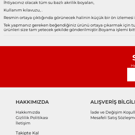
İhtiyacınız olacak tüm su bazlı akrilik boyaları,
Kullanım kılavuzu, .
Resmin ortaya çıktığında görünecek halinin küçük bir ön izlemesi il
Tek yapmanız gereken beğendiğiniz ürünü ortaya çıkarmak için tuv
ürünleri size tam yetecek şekilde gönderilmiştir.
Boyama işlemi bitt
He
HAKKIMIZDA
ALIŞVERİŞ BİLGİL
Hakkımızda
İade ve Değişim Koşull
Gizlilik Politikası
Mesafeli Satış Sözleşm
İletişim
Takipte Kal