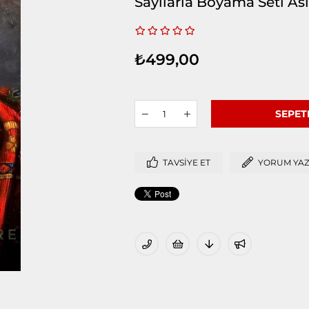
Sayılarla Boyama Seti Asi
₺499,00
TAVSIYE ET
YORUM YA