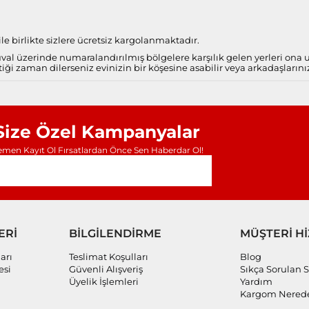
e birlikte sizlere ücretsiz kargolanmaktadır.
al üzerinde numaralandırılmış bölgelere karşılık gelen yerleri ona
iği zaman dilerseniz evinizin bir köşesine asabilir veya arkadaşlarını
Size Özel Kampanyalar
men Kayıt Ol Fırsatlardan Önce Sen Haberdar Ol!
ERİ
BİLGİLENDİRME
MÜŞTERİ H
arı
Teslimat Koşulları
Blog
esi
Güvenli Alışveriş
Sıkça Sorulan S
Üyelik İşlemleri
Yardım
Kargom Nered