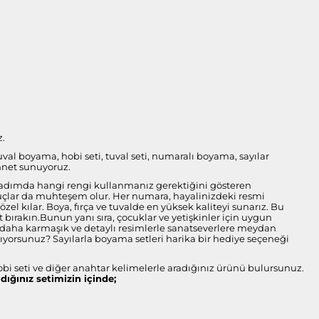
z.
tuval boyama, hobi seti, tuval seti, numaralı boyama, sayılar
nnet sunuyoruz.
her adımda hangi rengi kullanmanız gerektiğini gösteren
onuçlar da muhteşem olur. Her numara, hayalinizdeki resmi
l kılar. Boya, fırça ve tuvalde en yüksek kaliteyi sunarız. Bu
bırakın.Bunun yanı sıra, çocuklar ve yetişkinler için uygun
ise daha karmaşık ve detaylı resimlerle sanatseverlere meydan
arıyorsunuz? Sayılarla boyama setleri harika bir hediye seçeneği
obi seti ve diğer anahtar kelimelerle aradığınız ürünü bulursunuz.
ldığınız setimizin içinde;