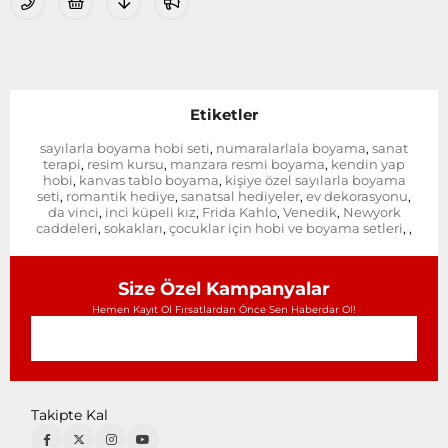
Etiketler
sayılarla boyama hobi seti
numaralarlala boyama
sanat
,
,
terapi
resim kursu
manzara resmi boyama
kendin yap
,
,
,
hobi
kanvas tablo boyama
kişiye özel sayılarla boyama
,
,
seti
romantik hediye
sanatsal hediyeler
ev dekorasyonu
,
,
,
,
da vinci
inci küpeli kız
Frida Kahlo
Venedik
Newyork
,
,
,
,
caddeleri
sokakları
çocuklar için hobi ve boyama setleri
,
,
,
,
Size Özel Kampanyalar
Hemen Kayıt Ol Fırsatlardan Önce Sen Haberdar Ol!
Takipte Kal